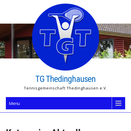
Skip
to
content
TG Thedinghausen
Tennisgemeinschaft Thedinghausen e.V.
Menu