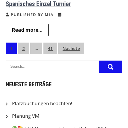
Spanisches Einzel Turnier
PUBLISHED BY MIA
Read more...
Seitennummerierung
1
2
…
41
Nächste
der
Beiträge
NEUESTE BEITRÄGE
Platzbuchungen beachten!
Planung VM