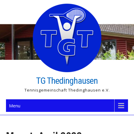
Skip
to
content
TG Thedinghausen
Tennisgemeinschaft Thedinghausen e.V.
Menu