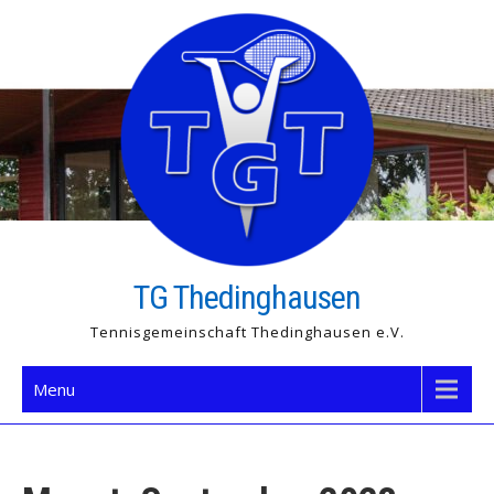
Skip
to
content
TG Thedinghausen
Tennisgemeinschaft Thedinghausen e.V.
Menu