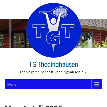
Skip
to
content
TG Thedinghausen
Tennisgemeinschaft Thedinghausen e.V.
Menu