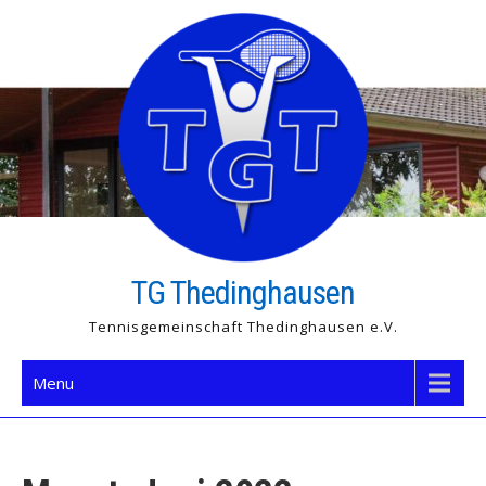
Skip
to
content
TG Thedinghausen
Tennisgemeinschaft Thedinghausen e.V.
Menu