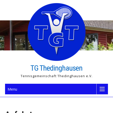
Skip
to
content
TG Thedinghausen
Tennisgemeinschaft Thedinghausen e.V.
Menu