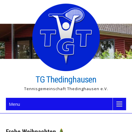
Skip
to
content
TG Thedinghausen
Tennisgemeinschaft Thedinghausen e.V.
Menu
Frohe Weihnachten