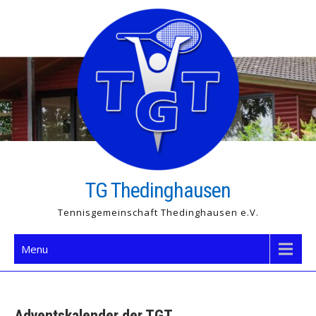
Skip
to
content
TG Thedinghausen
Tennisgemeinschaft Thedinghausen e.V.
Menu
Adventskalender der TGT