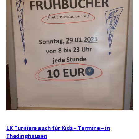
Beitragsnavigation
LK Turniere auch für Kids – Termine – in
Thedinghausen