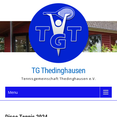
Skip
to
content
TG Thedinghausen
Tennisgemeinschaft Thedinghausen e.V.
Menu
Disco Tennis 2024