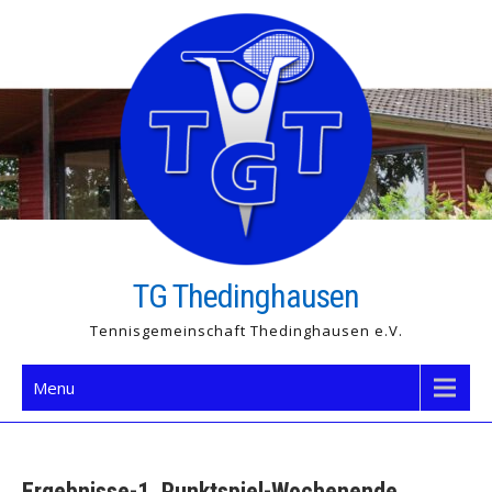
Skip
to
content
TG Thedinghausen
Tennisgemeinschaft Thedinghausen e.V.
Menu
Ergebnisse-1. Punktspiel-Wochenende