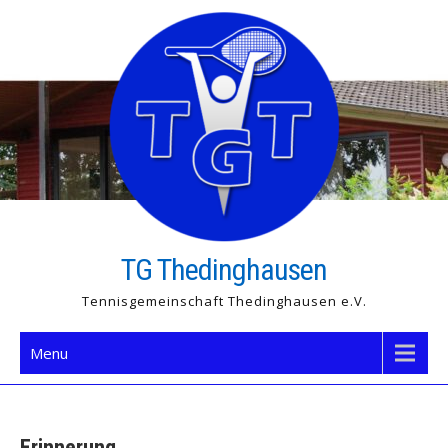
Skip
to
content
TG Thedinghausen
Tennisgemeinschaft Thedinghausen e.V.
Menu
Erinnerung