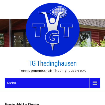
Skip
to
content
TG Thedinghausen
Tennisgemeinschaft Thedinghausen e.V.
Menu
Erste-Hilfe Party