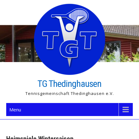
Skip
to
content
TG Thedinghausen
Tennisgemeinschaft Thedinghausen e.V.
Menu
Heimspiele Wintersaison