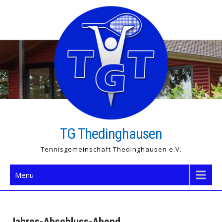
Skip
to
content
TG Thedinghausen
Tennisgemeinschaft Thedinghausen e.V.
Menu
Jahres-Abschluss-Abend