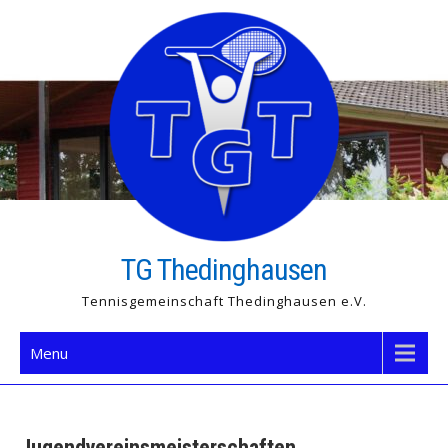
Skip
to
content
TG Thedinghausen
Tennisgemeinschaft Thedinghausen e.V.
Menu
Jugendvereinsmeisterschaften