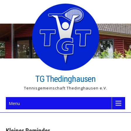
Skip
to
content
TG Thedinghausen
Tennisgemeinschaft Thedinghausen e.V.
Menu
Kleiner Reminder