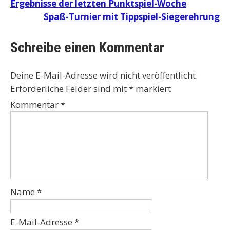
Beitragsnavigation
Ergebnisse der letzten Punktspiel-Woche
Spaß-Turnier mit Tippspiel-Siegerehrung
Schreibe einen Kommentar
Deine E-Mail-Adresse wird nicht veröffentlicht.
Erforderliche Felder sind mit
*
markiert
Kommentar
*
Name
*
E-Mail-Adresse
*