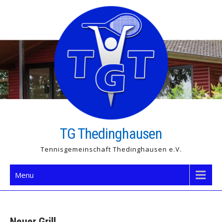
Skip
to
content
TG Thedinghausen
Tennisgemeinschaft Thedinghausen e.V.
Menu
Neuer Grill