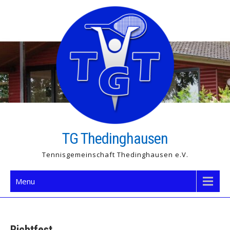
Skip
to
content
TG Thedinghausen
Tennisgemeinschaft Thedinghausen e.V.
Menu
Richtfest