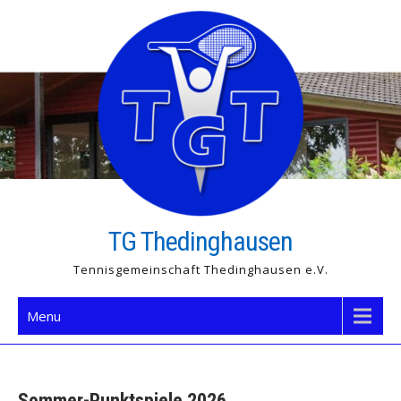
Skip
to
content
TG Thedinghausen
Tennisgemeinschaft Thedinghausen e.V.
Menu
Sommer-Punktspiele 2026