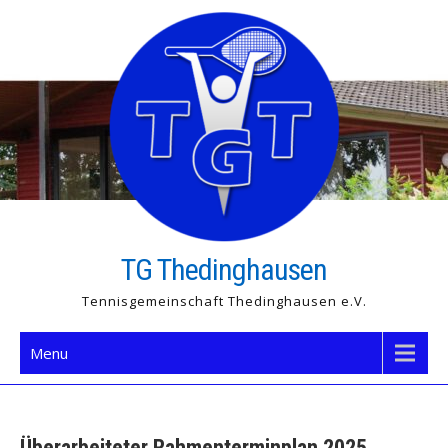
Skip
to
content
TG Thedinghausen
Tennisgemeinschaft Thedinghausen e.V.
Menu
Überarbeiteter Rahmenterminplan 2025