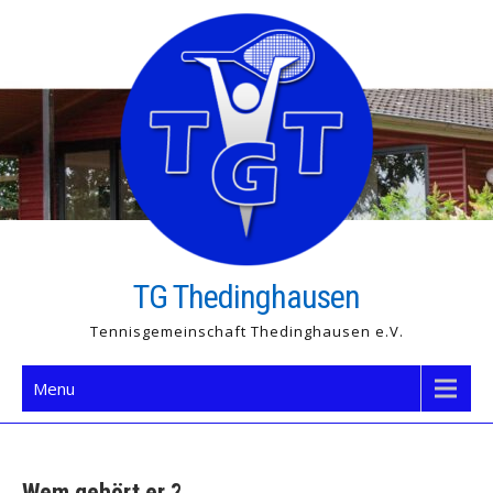
Skip
to
content
TG Thedinghausen
Tennisgemeinschaft Thedinghausen e.V.
Menu
Wem gehört er ?