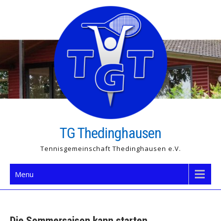
Skip
to
content
TG Thedinghausen
Tennisgemeinschaft Thedinghausen e.V.
Menu
Die Sommersaison kann starten