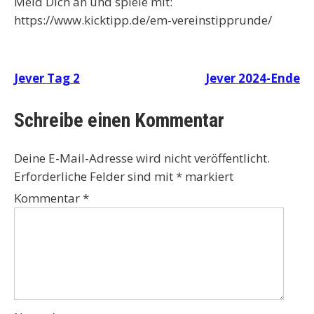
Meld Dich an und spiele mit:
https://www.kicktipp.de/em-vereinstipprunde/
Beitragsnavigation
Jever Tag 2
Jever 2024-Ende
Schreibe einen Kommentar
Deine E-Mail-Adresse wird nicht veröffentlicht.
Erforderliche Felder sind mit
*
markiert
Kommentar
*