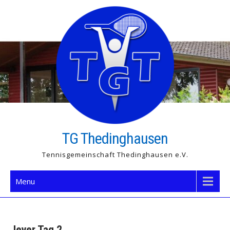
Skip
to
content
TG Thedinghausen
Tennisgemeinschaft Thedinghausen e.V.
Menu
Jever Tag 2