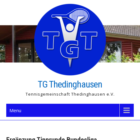
Skip
to
content
TG Thedinghausen
Tennisgemeinschaft Thedinghausen e.V.
Menu
Ergänzung Tipprunde Bundesliga