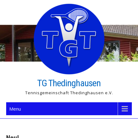
Skip
to
content
TG Thedinghausen
Tennisgemeinschaft Thedinghausen e.V.
Menu
Neu!