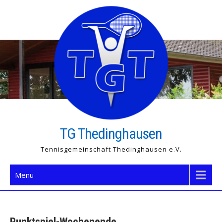
Skip
to
content
TG Thedinghausen
Tennisgemeinschaft Thedinghausen e.V.
Menu
Punktspiel-Wochenende