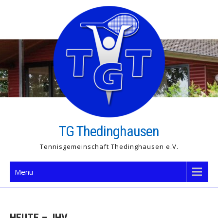
Skip
to
content
TG Thedinghausen
Tennisgemeinschaft Thedinghausen e.V.
Menu
HEUTE – JHV