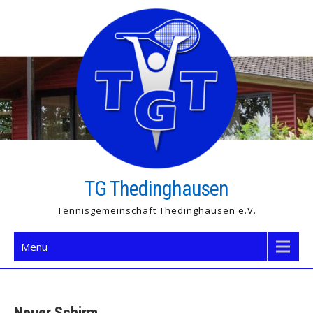
Skip
to
content
TG Thedinghausen
Tennisgemeinschaft Thedinghausen e.V.
Menu
Neuer Schirm