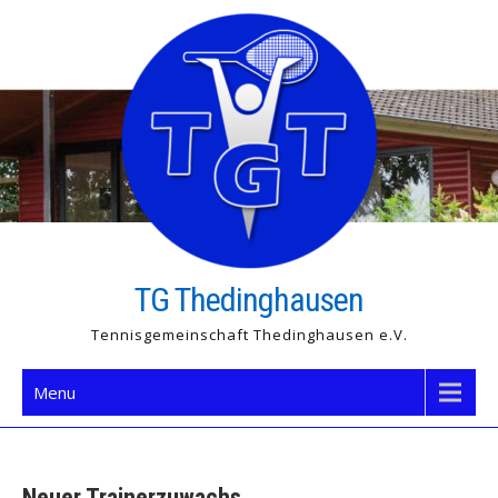
Skip
to
content
TG Thedinghausen
Tennisgemeinschaft Thedinghausen e.V.
Menu
Neuer Trainerzuwachs