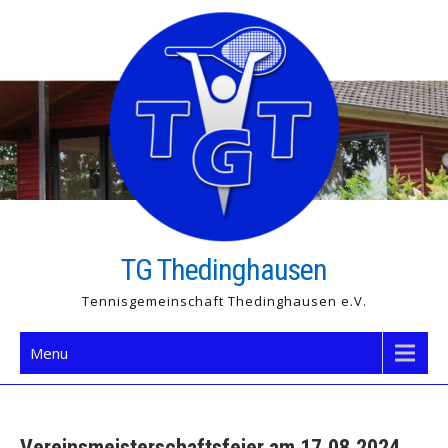
Skip
to
content
TG Thedinghausen
Tennisgemeinschaft Thedinghausen e.V.
Menu
Vereinsmeisterschaftsfeier am 17.08.2024